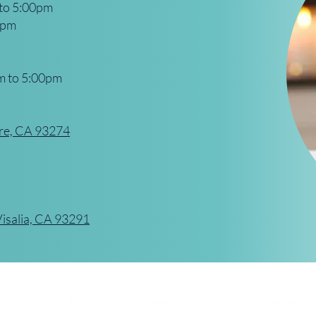
 to 5:00pm
0pm
m to 5:00pm
are, CA 93274
Visalia, CA 93291
e, D.O. Board Certified in
Obstetrics & Gynecology. Designed